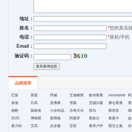
地址：
姓名：
*
您的真实
电话：
*
座机/手机
Email：
验证码：
品牌推荐
巴笛
密度
悍威
艾迪耐斯
欧特斯奥
mountaintrip
祥
洛弛
日高
圣弗莱
雪狼
威
艾德尔森
弗仑斯潘
美
南豹
探路者
小步尚品
古奇天伦
捍马
斯杰安
维
3525
博根斯
新西狼
阿索罗
凯狄仕
奥索卡
金
索力特
艾高
步步森
宝驼
奥库户外
西沿之巅
乐