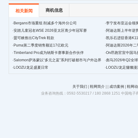
运动
商机信息
相关新闻
·
Bergans市场重组 削减多个海外分公司
·
李宁发布亚运会领
·
安踏儿童冠名WSE 2026亚太区青少年冠军赛
·
阿迪达斯上半年逆
·
盟可睞推出CityTrek 鞋款
·
凯乐石进驻香港K1
·
Puma第二季度销售额近17亿欧元
·
阿迪达斯2026年
·
Timberland Pro成为纳斯卡赛事新合作伙伴
·
On昂跑官宣中国
·
Salomon萨洛蒙以“多元之蓝”系列打破都市与户外边界
·
彪马2026年Q2全
·
LOOZU龙足盛夏日常
韧性增长
·
LOOZU龙足慵懒漫
关于我们
|
鞋网简介
|
|
成功案例
|
鞋网动
业务咨询热线：0592-5530217 / 180 2868 1251 中国电子