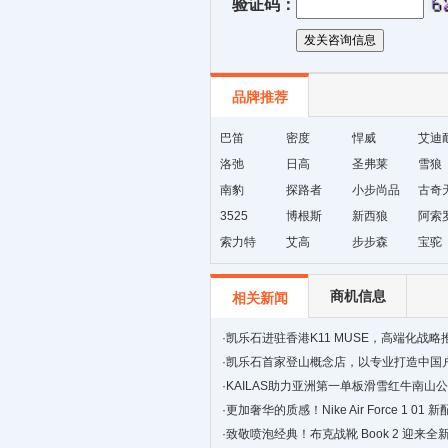
验证码：
品牌推荐
巴笛
密度
悍威
艾迪
洛弛
日高
圣弗莱
雪狼
南豹
探路者
小步尚品
古奇
3525
博根斯
新西狼
阿索
索力特
艾高
步步森
宝驼
商机信息
相关新闻
·
凯乐石进驻香港K11 MUSE，高端化战
·
凯乐石首家登山概念店，以专业打造中国
·
KAILAS助力亚洲第一单板滑雪红牛南山
·
更加奢华的质感！Nike Air Force 1 01
·
致敬喷泡经典！布克战靴 Book 2 迎来全