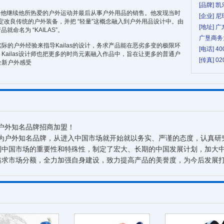
[品牌] 
活的城市，他继续他所热爱的户外运动并最后从事户外用品的销售。他发现当时
[企业] 
决定改良传统的户外装备，并把 “轻量”这概念融入到户外用品设计中。由
[地址] 
品就命名为 “KAILAS”。
广垦商务
际的户外经验来指导Kailas的设计，务求产品能在恶劣多变的极限环
[电话] 40
Kailas设计师也把更多的时尚元素融入作品中，旨在让更多的普通户
[传真] 02
全新户外感受
AS户外知名品牌招商加盟！
作为户外知名品牌，从进入中国市场就开始就以务实、严谨的态度，认真研
到中国市场的重要性和特殊性，制定了宏大、长期的中国发展计划，加大
追求市场分额，全力加强自身建设，致力提高产品的美誉度，为今后发展