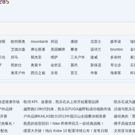
耐斯
欧特斯奥
mountaintrip
祥冠
康踏
戈雷士
森帝诺
瑞
威
艾德尔森
弗仑斯潘
美国狮牌
攀者
诺诗兰
brunton
金
天伦
捍马
斯杰安
维萨
三夫户外
捷威
多依特
索
罗
凯狄仕
奥索卡
金舒足
翼尚
新保适
哥仑步
石
奥库户外
西沿之巅
乐登
雷王
华泰
海泰客
科
运动
略推进港澳市场
·
取消 KPI、放暑假，凯乐石从上班开始重塑品牌
·
凯乐石成为
户外品牌
·
越野跑2.0时代到来，凯乐石FUGA越野鞋成功领跑市场
·
沃德与凯乐石
公开赛
·
户外品牌KAILAS助力2013中国沂山全国攀冰精英赛
·
最经典的「黑
 新配色曝光！
·
熟悉的造型回归！Nike 即将带回又一款经典战靴！
·
携手高端支线！
新配色
·
缓震大升级！纯白 Kobe 10 配置详情公布！发售日期
售
·
文班亚马签名