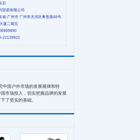
凯乐石
尼玛贸易有限公司
广东省-广州市 广州市天河区粤垦路68号
大厦二期五
06869890
0-22139922
究中国户外市场的发展规律和特
中国市场投入，切实把握品牌的发展
打下了坚实的基础。