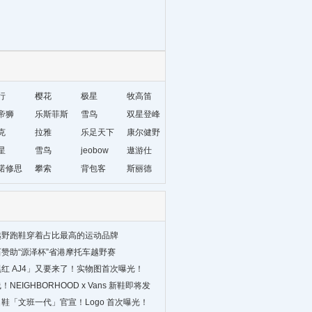
行
樱花
极星
牧高笛
帝狮
乐斯菲斯
雪鸟
双星登峰
克
拉雅
乐足天下
康尔健野
星
雪鸟
jeobow
遨游仕
诺修思
攀索
背包客
斯丽德
越野跑鞋穿着占比最高的运动品牌
赞助“源泽杯”省港摩托车越野赛
红 AJ4」又要来了！实物图首次曝光！
NEIGHBORHOOD x Vans 新鞋即将发
鞋「文班一代」官宣！Logo 首次曝光！