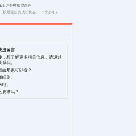
乐石户外鞋加盟条件
，以增强投资成功机会。（*为必项）
快捷留言
趣，想了解更多相关信息，请通过
联系我。
店面形象可以看？
和细则。
来电。
么要求吗？