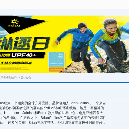
户外鞋品牌
> 凯乐石
ilas成为一个顶尖的全球户外品牌。品牌创始人BrianCollins，一个来自
走被称作朝圣者之路的著名的KAILAS神山环山线路。她是一座精神信
、Hinduism、Jainism和Bon）教义里的世界中心，也是亚洲四条大
li、Sutlej的发源地。在旅途之中，BrianCollins为了适应恶劣多变的气候和环
此，过多的负重让Brian尝尽了苦头，他认识到在高海拔长时间徒步，