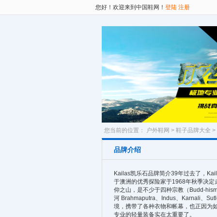
您好！欢迎来到中国鞋网！
登陆
注册
您当前的位置：
户外鞋网
>
鞋子品牌大全
>
品牌介绍
Kailas凯乐石品牌简介39年过去了，Ka
于澳洲的优秀探险家于1968年秋季决定
仰之山，是不少于四种宗教（Budd-hism
河 Brahmaputra、Indus、Karna
境，携带了各种衣物和帐幕，也正因为如
专业的轻量装备实在太重要了。