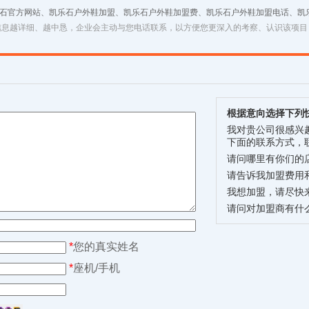
品
乐石官方网站、凯乐石户外鞋加盟、凯乐石户外鞋加盟费、凯乐石户外鞋加盟电话、凯
信息越详细、越中恳，企业会主动与您电话联系，以方便您更深入的考察、认识该项目
根据意向选择下列
我对贵公司很感兴
下面的联系方式，
请问哪里有你们的
请告诉我加盟费用
我想加盟，请尽快
请问对加盟商有什
*
您的真实姓名
*
座机/手机