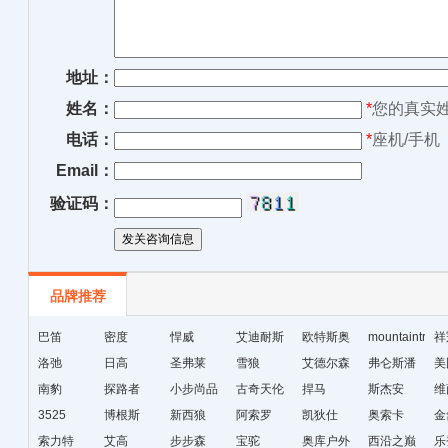
地址：
姓名：
*
您的真实
电话：
*
座机/手机
Email：
验证码：
品牌推荐
巴笛
密度
悍威
艾迪耐斯
欧特斯奥
mountaintrip
祥
洛弛
日高
圣弗莱
雪狼
威
艾德尔森
弗仑斯潘
美
南豹
探路者
小步尚品
古奇天伦
捍马
斯杰安
维
3525
博根斯
新西狼
阿索罗
凯狄仕
奥索卡
金
索力特
艾高
步步森
宝驼
奥库户外
西沿之巅
乐