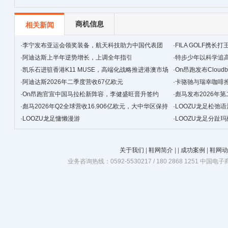
运动
商机信息
相关新闻
·
李宁发布亚运会领奖装备，航天科技助力中国代表团
·
FILA GOLF携
·
阿迪达斯上半年逆势增长，上调全年指引
法
·
特步少年以科学追
·
凯乐石进驻香港K11 MUSE，高端化战略推进港澳市场
生态
·
On昂跑发布Clou
·
阿迪达斯2026年二季度营收67亿欧元
·
卡骆驰与瑞幸咖啡
·
On昂跑官宣中国马拉松新阵容，李健盛旺晋升签约
·
彪马发布2026年
·
彪马2026年Q2全球营收16.906亿欧元，大中华区保持
·
LOOZU龙足松弛语
韧性增长
·
LOOZU龙足慵懒漫游
·
LOOZU龙足分趾
关于我们
|
鞋网简介
|
|
成功案例
|
鞋网动
业务咨询热线：0592-5530217 / 180 2868 1251 中国电子